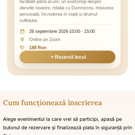
facilitate până acum: un workshop despre
darurile noastre, relația cu Dumnezeu, misiunea
personală, încrederea în viață și drumul
sufletului.
Data:
Ora:
26 septembrie 2026
10:00 - 15:00
•
Locație:
Online pe Zoom
Preț:
188 Ron
Rezervă locul
Cum funcționează înscrierea
Alege evenimentul la care vrei să participi, apasă pe
butonul de rezervare și finalizează plata în siguranță prin