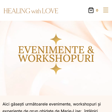
0
EVENIMENTE &
WORKSHOPURI
Aici găsești următoarele evenimente, workshopuri și
experiențe de grup ghidate de Marie-Lise: întâlniri