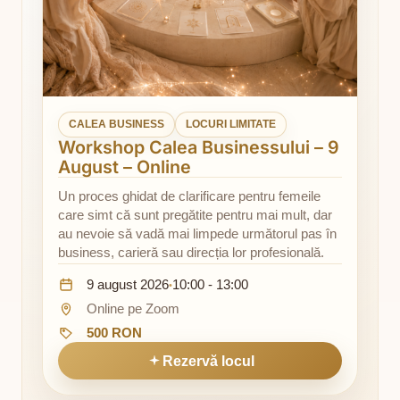
CALEA BUSINESS
LOCURI LIMITATE
Workshop Calea Businessului – 9
August – Online
Un proces ghidat de clarificare pentru femeile
care simt că sunt pregătite pentru mai mult, dar
au nevoie să vadă mai limpede următorul pas în
business, carieră sau direcția lor profesională.
Data:
Ora:
9 august 2026
10:00 - 13:00
•
Locație:
Online pe Zoom
Preț:
500 RON
Rezervă locul