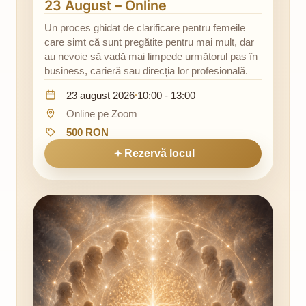
23 August – Online
Un proces ghidat de clarificare pentru femeile
care simt că sunt pregătite pentru mai mult, dar
au nevoie să vadă mai limpede următorul pas în
business, carieră sau direcția lor profesională.
Data:
Ora:
23 august 2026
10:00 - 13:00
•
Locație:
Online pe Zoom
Preț:
500 RON
Rezervă locul