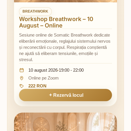
BREATHWORK
Workshop Breathwork – 10
August – Online
Sesiune online de Somatic Breathwork dedicate
eliberării emoționale, reglajului sistemului nervos
și reconectării cu corpul. Respirația conștientă
ne ajută să eliberam tensiunile, emoțiile și
stresul.
Data:
Ora:
10 august 2026
19:00 - 22:00
•
Locație:
Online pe Zoom
Preț:
222 RON
Rezervă locul