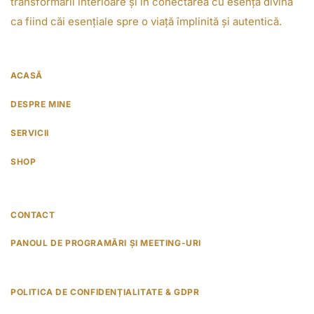
transformării interioare și în conectarea cu esența divină
i
ca fiind căi esențiale spre o viață împlinită și autentică.
p
â
n
ACASĂ
ă
DESPRE MINE
l
a
SERVICII
5
SHOP
0
0
.
CONTACT
0
PANOUL DE PROGRAMĂRI ȘI MEETING-URI
0
l
POLITICA DE CONFIDENȚIALITATE & GDPR
e