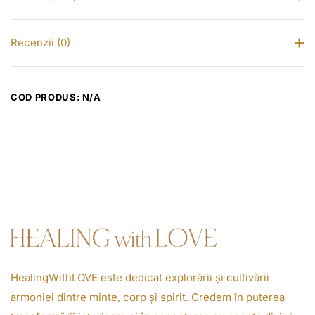
r
e
Recenzii (0)
ț
u
r
COD PRODUS:
N/A
i
:
3
0
0
.
0
0
HealingWithLOVE este dedicat explorării și cultivării
l
armoniei dintre minte, corp și spirit. Credem în puterea
e