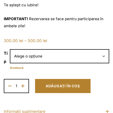
Te aștept cu iubire!
IMPORTANT!
Rezervarea se face pentru participarea în
ambele zile!
I
300.00
lei
–
500.00
lei
n
Ti
t
p
e
Anulează
r
v
a
ADĂUGAȚI ÎN COȘ
l
d
e
p
Informații suplimentare