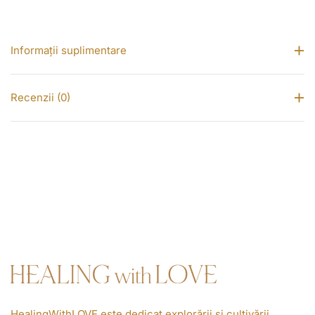
Informații suplimentare
Recenzii (0)
HealingWithLOVE este dedicat explorării și cultivării